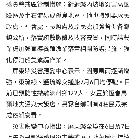
落實警戒區管制措施；針對縣內坡地災害高風
險區及土石流易成孤島地區，他也特別要求民
政處、社會處、長照處及原民處加強督促各鄉
鎮公所，落實疏散撤離及收容安置，同時請農
業處加強宣導養殖漁業落實相關防護措施，強
化停泊船隻繫纜作業。
屏東縣災害應變中心表示，因應風雨逐漸增
強，東琉線、鹽琉線交通船7月6日均停駛。目
前已預防性撤離滿州鄉122人，安置於恆春馬
爾地夫溫泉大飯店，另霧台鄉則有4名民眾完
成依親安置。
災害應變中心指出，屏東縣全境在6日及7日
上午為丹娜絲颱風災害警戒區，隨著颱風持續