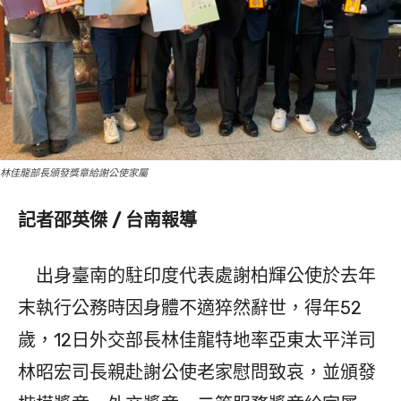
林佳龍部長頒發獎章給謝公使家屬
記者邵英傑 / 台南報導
出身臺南的駐印度代表處謝柏輝公使於去年
末執行公務時因身體不適猝然辭世，得年52
歲，12日外交部長林佳龍特地率亞東太平洋司
林昭宏司長親赴謝公使老家慰問致哀，並頒發