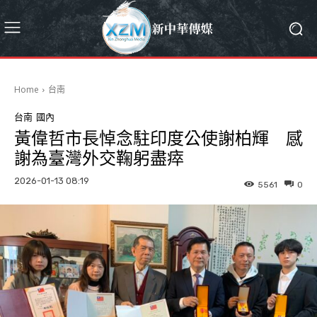
Home
台南
台南
國內
黃偉哲市長悼念駐印度公使謝柏輝 感
謝為臺灣外交鞠躬盡瘁
2026-01-13 08:19
5561
0