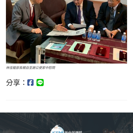
林佳龍部長親自至謝公使家中慰問
分享：