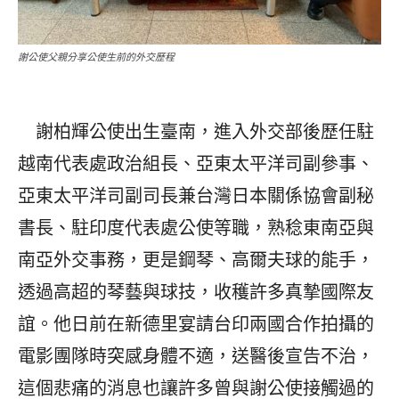
謝公使父親分享公使生前的外交歷程
謝柏輝公使出生臺南，進入外交部後歷任駐
越南代表處政治組長、亞東太平洋司副參事、
亞東太平洋司副司長兼台灣日本關係協會副秘
書長、駐印度代表處公使等職，熟稔東南亞與
南亞外交事務，更是鋼琴、高爾夫球的能手，
透過高超的琴藝與球技，收穫許多真摯國際友
誼。他日前在新德里宴請台印兩國合作拍攝的
電影團隊時突感身體不適，送醫後宣告不治，
這個悲痛的消息也讓許多曾與謝公使接觸過的