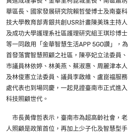
黃進成理事長、金華里柯崑城里長、南區蕭琇
華區長、國家發展研究院賴哲瑩博士及南臺科
技大學教育部青銀共創USR計畫陳美珠主持人
及成功大學護理系社區護理研究組王琪珍博士
等一同啟用「金華智慧生活APP 5GO讚」，為
首發落實智慧照顧之社區，陳亭妃立法委員、
巿議員林依婷、林美燕、蔡淑惠、周麗津本人
及林俊憲立法委員、議員李啟維、盧崑福服務
處代表也到場同慶，一起見證臺南市正式進入
科技照顧世代。
市長黃偉哲表示，臺南市為超高齡社會，老
人照顧是政策首位，再加上少子化及智慧型手