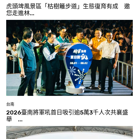
虎頭埤風景區「枯樹籬步道」生態復育有成 邀
您走進林...
台南
2026臺南將軍吼首日吸引逾5萬3千人次共襄盛
舉 ...