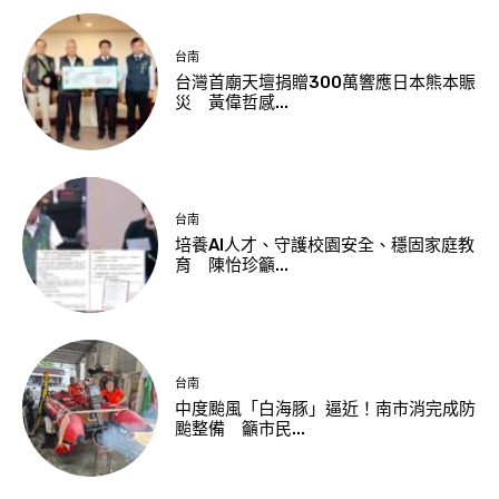
台南
台灣首廟天壇捐贈300萬響應日本熊本賑
災 黃偉哲感...
台南
培養AI人才、守護校園安全、穩固家庭教
育 陳怡珍籲...
台南
中度颱風「白海豚」逼近！南市消完成防
颱整備 籲市民...