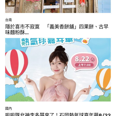
台南
隱於喜市不寂寞 「義美香餅舖」四果餅、古早
味麵粉酥...
國內
啦啦隊女神李多慧來了！石岡熱氣球嘉年華8/22