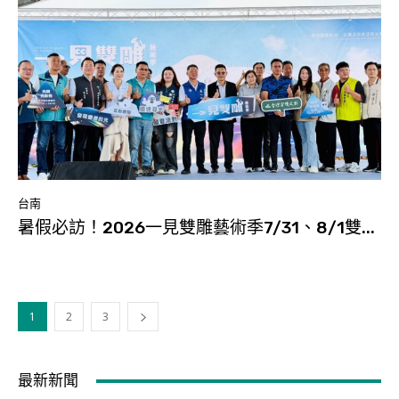
台南
暑假必訪！2026一見雙雕藝術季7/31、8/1雙...
1
2
3
最新新聞