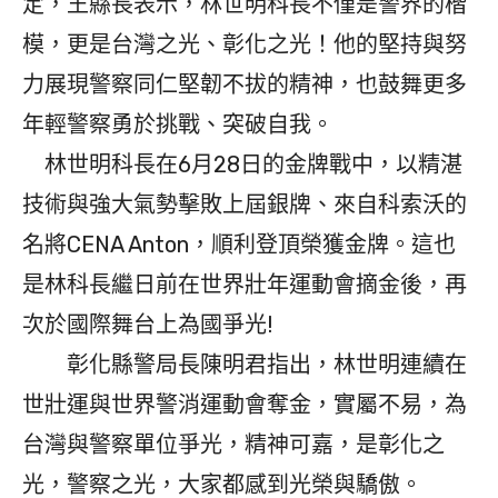
定，王縣長表示，林世明科長不僅是警界的楷
模，更是台灣之光、彰化之光！他的堅持與努
力展現警察同仁堅韌不拔的精神，也鼓舞更多
年輕警察勇於挑戰、突破自我。
林世明科長在6月28日的金牌戰中，以精湛
技術與強大氣勢擊敗上屆銀牌、來自科索沃的
名將CENA Anton，順利登頂榮獲金牌。這也
是林科長繼日前在世界壯年運動會摘金後，再
次於國際舞台上為國爭光!
彰化縣警局長陳明君指出，林世明連續在
世壯運與世界警消運動會奪金，實屬不易，為
台灣與警察單位爭光，精神可嘉，是彰化之
光，警察之光，大家都感到光榮與驕傲。