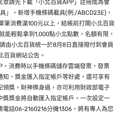
眾請先下載「小北百貨APP」註冊成為會
，新增手機條碼載具(例:/ABCD23E)，
單筆消費滿100元以上，結帳前打開小北百貨
就能輕鬆拿到1,000點小北點數，名額有限，
請由小北百貨統一於8月8日直接撥付到會員
北百貨網站公告。
P，消費時以手機條碼儲存雲端發票，發票
通知、獎金匯入指定帳戶等好處，還可享有
記領獎，財神擦身過，亦可利用財政部電子
中獎獎金將自動匯入指定帳戶，一次設定一
06-2160216分機1306，將有專人為您