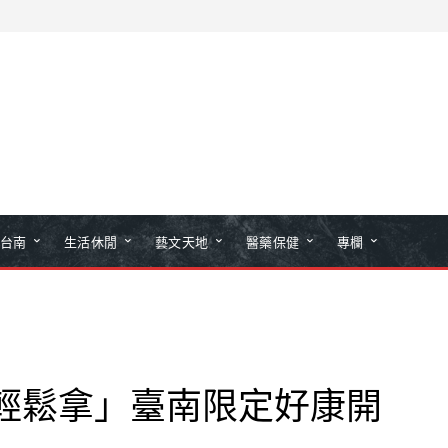
台南
生活休閒
藝文天地
醫藥保健
專欄
數輕鬆拿」臺南限定好康開