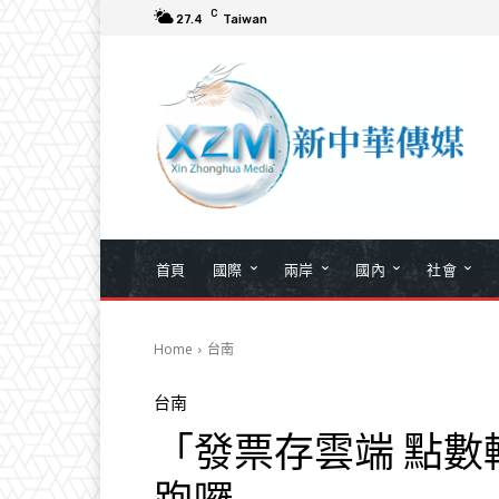
C
27.4
Taiwan
首頁
國際
兩岸
國內
社會
Home
台南
台南
「發票存雲端 點