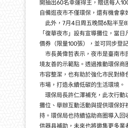
開抽出60名幸運得主，贈送每人1
自備逛夜市不僅環保，還有機會拿
此外，7月4日周五晚間6點半至
「復華夜市」設有宣導攤位，當日
價券（限量100張），並可同步登
市長黃偉哲表示，夜市是臺南市民
境友善的示範點。透過推動環保商
市容整潔，也有助於強化市民對綠
市場，打造永續低碳的生活環境。
環保局長許仁澤補充，此次行動以
攤位、舉辦互動活動與提供環保好
持。環保局也持續協助商圈導入回
供器具補助，未來也將邀集更多業