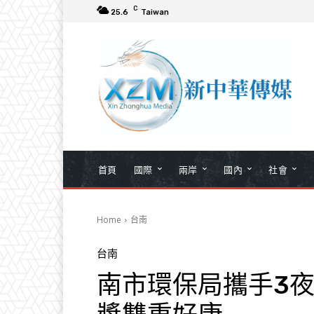
C
25.6
Taiwan
首頁
國際
兩岸
國內
社會
Home
台南
台南
南市環保局攜手3夜