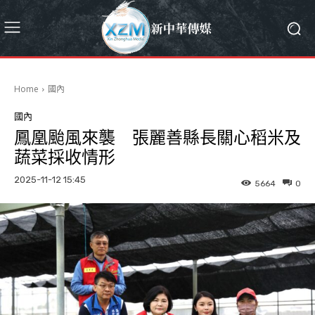
Home
國內
國內
鳳凰颱風來襲 張麗善縣長關心稻米及
蔬菜採收情形
2025-11-12 15:45
5664
0