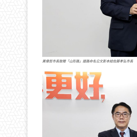
黃偉哲市長致贈「山形路」道路命名公文影本給佐藤孝弘市長