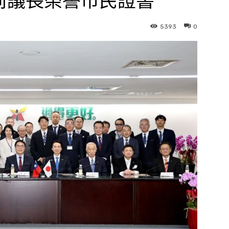
前議長榮譽市民證書
5393
0