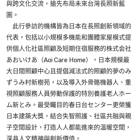
與跨文化交流，搶先布局未來台灣長照新藍
圖。
此行參訪的機構皆為日本在長照創新領域的
代表，包括以小規模多機能和團體家屋模式提
供個人化社區照顧及短期住宿服務的株式会社
あおいけあ（Aoi Care Home），日本規模最
大日間照顧中心且提倡減法式的照顧的夢のみ
ずうみ村新樹苑，以及導入外骨骼機器人、重
視照顧服務人員勞動保護的特別養護老人ホー
ム新とみ。最受矚目的春日台センター更榮獲
日本建築大獎，結合失智照護、社區共融與親
子空間設計，打造人人都能進來的溫暖空間，
深具人文精神與創新價值。