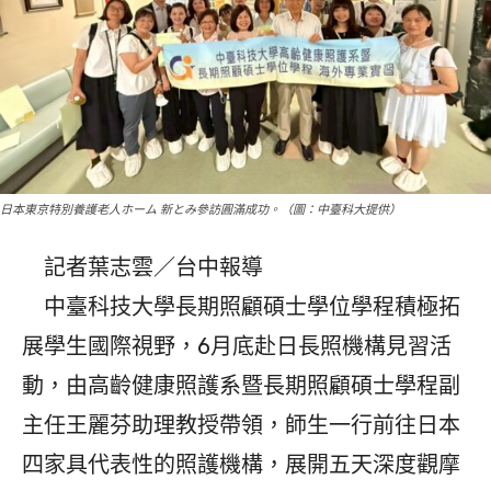
日本東京特別養護老人ホーム 新とみ參訪圓滿成功。（圖：中臺科大提供）
記者葉志雲／台中報導
中臺科技大學長期照顧碩士學位學程積極拓
展學生國際視野，6月底赴日長照機構見習活
動，由高齡健康照護系暨長期照顧碩士學程副
主任王麗芬助理教授帶領，師生一行前往日本
四家具代表性的照護機構，展開五天深度觀摩