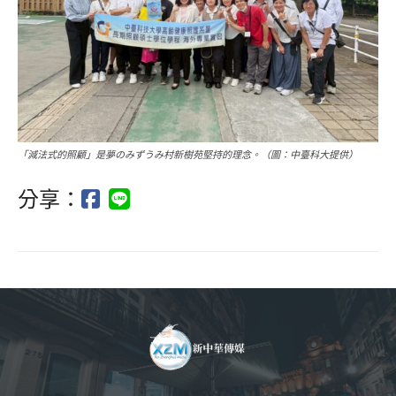
「減法式的照顧」是夢のみずうみ村新樹苑堅持的理念。（圖：中臺科大提供）
分享：