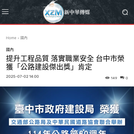
Home
國內
國內
提升工程品質 落實職業安全 台中市榮
獲「公路建設傑出獎」肯定
2025-07-02 14:00
149
0