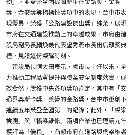
動」，並彙整全國機關歷年在金路獎、金質
獎、金安獎等指標性獎項中的表現，台中市表
現優異，榮獲「公路建設傑出獎」殊榮，展現
市府在交通建設推動上的卓越成果。市府由建
設局副局長顏煥義代表盧秀燕市長出席頒獎典
禮，見證這份榮耀時刻。
建設局長陳大田表示，盧市長上任以來，全
力推動工程品質提升與職業安全制度落實，成
效斐然，屢獲中央各項獎項肯定。其中有「交
通界奧斯卡獎」美譽的金路獎，台中市更創下
連續五年榮登全國第一的紀錄；此外，「橋梁
檢測」與「橋梁維修」兩項作業也已連續九年
獲評為「優良」，凸顯市府在道路與橋梁維護