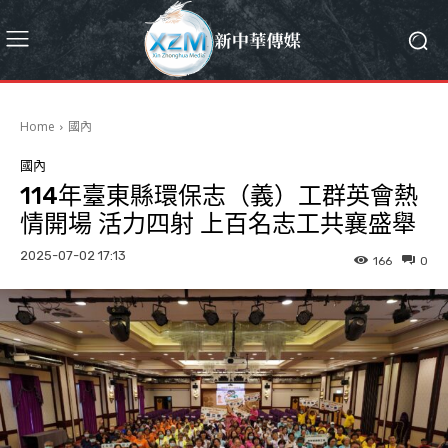
Home
國內
國內
114年臺東縣環保志（義）工群英會熱
情開場 活力四射 上百名志工共襄盛舉
2025-07-02 17:13
166
0