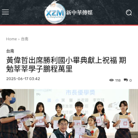
Home
台南
台南
黃偉哲出席勝利國小畢典獻上祝福 期
勉莘莘學子鵬程萬里
2025-06-17 03:42
118
0