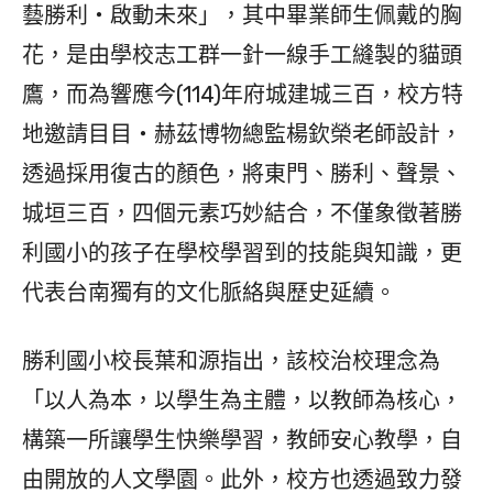
藝勝利・啟動未來」，其中畢業師生佩戴的胸
花，是由學校志工群一針一線手工縫製的貓頭
鷹，而為響應今(114)年府城建城三百，校方特
地邀請目目・赫茲博物總監楊欽榮老師設計，
透過採用復古的顏色，將東門、勝利、聲景、
城垣三百，四個元素巧妙結合，不僅象徵著勝
利國小的孩子在學校學習到的技能與知識，更
代表台南獨有的文化脈絡與歷史延續。
勝利國小校長葉和源指出，該校治校理念為
「以人為本，以學生為主體，以教師為核心，
構築一所讓學生快樂學習，教師安心教學，自
由開放的人文學園。此外，校方也透過致力發