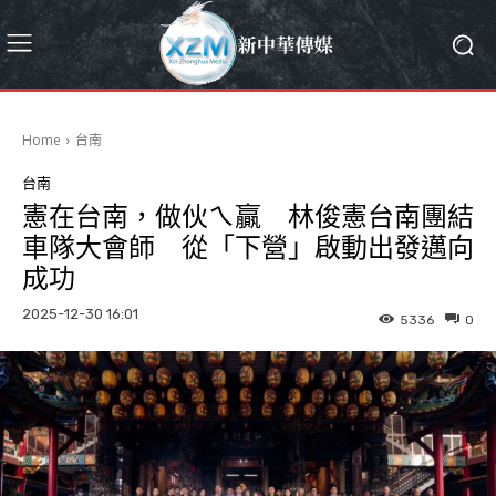
Home
台南
台南
憲在台南，做伙ㄟ贏 林俊憲台南團結
車隊大會師 從「下營」啟動出發邁向
成功
2025-12-30 16:01
5336
0