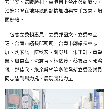
方平安、選戰順利，車隊自下營出發到麻豆，
沿途串聯在地鄉親的熱情加油與揮手致意，場
面熱絡。
包含立委賴惠員、立委郭國文、立委林宜
瑾、台南市議長邱莉莉、台南市副議長林志
展、沈家鳳、陳秋宏、謝舒凡、朱正軒、黃肇
輝、周嘉韋、沈震東、林依婷、蔡筱薇、郭鴻
儀、鄭佳欣、施余興望等多位黨籍立委及議員
同志皆到場力挺，展現團結力量。