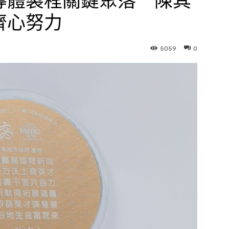
導體製程關鍵聚落 陳其
齊心努力
5059
0