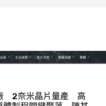
台南
生活休閒
藝文天地
醫藥保健
專欄
2廠 2奈米晶片量產 高