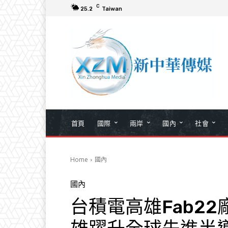
C
25.2
Taiwan
首頁
國際
兩岸
國內
社會
Home
國內
國內
台積電高雄Fab2