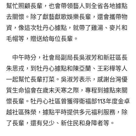
幫忙照顧長輩，也會帶領藝人到全省各地據點
去關懷。除了獻藝獻歌娛樂長輩，還會攜帶物
資，像這次牡丹心據點，就帶了雞湯、麥片和
毛帽等，贈送給每位長輩。
中午時分，社會局副局長吳淑芳和新莊區長
朱思戎，到牡丹心據點和陳亞蘭、王彩樺等人
一起幫忙長輩打菜。吳淑芳表示，感謝台灣優
質生命協會在歲末天寒之際，專程到據點來關
懷長輩。牡丹心社區曾獲得衛福部113年度金卓
越社區殊榮，據點平時提供多元福利服務，除
了長輩，還有兒少、新住民和身障者等。