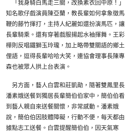
「我身騎白馬走三關，改換素衣回中原！」
知名歌仔戲演員陳亞蘭，教長輩如何拿象徵馬
鞭的藤竹揮打，主持人紀麗如還扮演馬匹，讓
長輩騎乘。還有穿著戲服揚起水袖揮舞。王彩
樺則反唱鐵獅玉玲瓏，加上略帶雙關語的鄉土
俚語，逗得長輩哈哈大笑，連協會理事長陳專
森也被眾人拱上台表演。
另方面，藝人白雲和莊凱勛，隨著雙鳳里長
潘素娥送餐到獨居長輩簡伯伯家中，簡伯伯看
到藝人親自來送餐關懷，非常感動。潘素娥
說，簡伯伯因肢體障礙，行動不便，每天都由
據點志工送餐。白雲提醒簡伯伯，因天氣寒