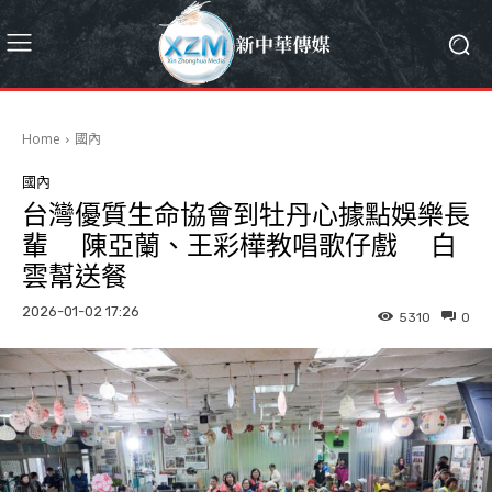
Home
國內
國內
台灣優質生命協會到牡丹心據點娛樂長
輩 陳亞蘭、王彩樺教唱歌仔戲 白
雲幫送餐
2026-01-02 17:26
5310
0