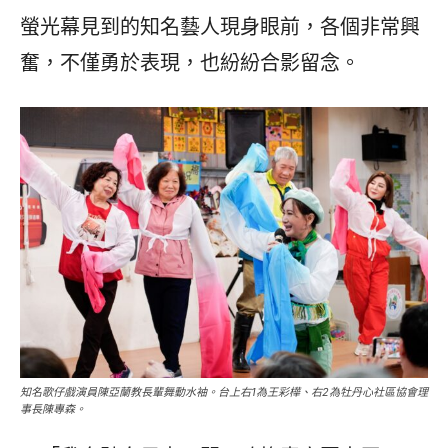
螢光幕見到的知名藝人現身眼前，各個非常興
奮，不僅勇於表現，也紛紛合影留念。
知名歌仔戲演員陳亞蘭教長輩舞動水袖。台上右1為王彩樺、右2為牡丹心社區協會理
事長陳專森。