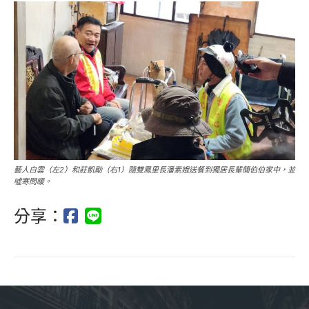
藝人白雲（左2）和莊凱勛（右1）隨雙鳳里長潘素娥送餐到獨居長輩簡伯伯家中，並
噓寒問暖。
分享：