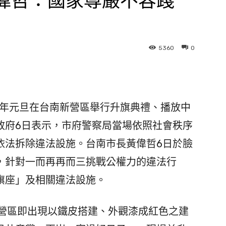
偉哲：國家尊嚴不容踐
5360
0
6年元旦在台南新營區舉行升旗典禮、播放中
政府6日表示，市府警察局當場依照社會秩序
依法拆除違法設施。台南市長黃偉哲6日於臉
，針對一而再再而三挑戰公權力的違法行
旗座」及相關違法設施。
新營區即出現以鐵皮搭建、外觀漆成紅色之建