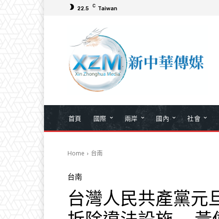
C
22.5
Taiwan
首頁
國際
兩岸
國內
社會
Home
台南
台南
台灣人民共產黨元