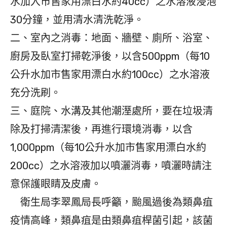
水加入市售家用漂白水約40cc）之水溶液浸泡
30分鐘，並用清水清洗乾淨。
二、室內之消毒：地面、牆壁、廁所、浴室、
廚房及臥室打掃乾淨後，以含500ppm（每10
公升水加市售家用漂白水約100cc）之水溶液
充分洗刷。
三、庭院、水溝及其他潮溼處所，要在垃圾清
除及打掃清潔後，再進行環境消毒，以含
1,000ppm（每10公升水加市售家用漂白水約
200cc）之水溶液加以噴灑消毒，噴灑時請注
意保護眼睛及皮膚。
衛生局李翠鳳局長呼籲，颱風過後為類鼻疽
疫情高峰，類鼻疽是由類鼻疽桿菌引起，該菌