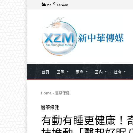
C
27
Taiwan
首頁
國際
兩岸
國內
社會
Home
醫藥保健
醫藥保健
有動有睡更健康！