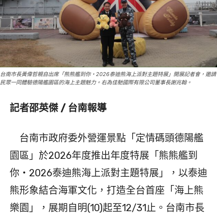
台南市長黃偉哲親自出席「熊熊艦到你・2026泰迪熊海上派對主題特展」開展記者會，邀請
民眾一同體驗德陽艦園區的海上主題魅力。右為佳馳國際有限公司董事長謝兆翰。
記者邵英傑 / 台南報導
台南市政府委外營運景點「定情碼頭德陽艦
園區」於2026年度推出年度特展「熊熊艦到
你・2026泰迪熊海上派對主題特展」，以泰迪
熊形象結合海軍文化，打造全台首座「海上熊
樂園」，展期自明(10)起至12/31止。台南市長