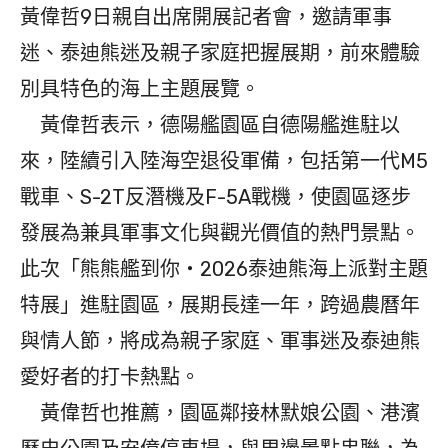
黃偉哲9日親自出席開展記者會，邀請軍事
迷、泰迪熊迷及親子家庭把握展期，前來體驗
別具特色的海上主題展覽。
黃偉哲表示，德陽艦園區自德陽艦進駐以
來，陸續引入陸海空退役軍備，包括第一代M5
戰車、S-2T反潛機及F-5A戰機，使園區逐步
發展為兼具軍事文化與觀光價值的熱門景點。
此次「熊熊艦到你・2026泰迪熊海上派對主題
特展」進駐園區，展期長達一年，跨過農曆年
與情人節，將成為親子家庭、軍事迷及泰迪熊
愛好者的打卡熱點。
黃偉哲也推薦，園區鄰接林默娘公園、港濱