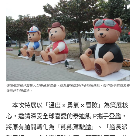
德陽艦前草坪設置大型泰迪熊造景，成為最吸睛的打卡拍照熱點，吸引親子家庭及泰
迪熊迷拍照留念。
本次特展以「溫度 × 勇氣 × 冒險」為策展核
心，邀請深受全球喜愛的泰迪熊IP攜手登艦，
將原有艙間轉化為「熊熊駕駛艙」、「艦長派