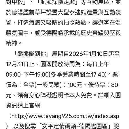
對甲板」、「航海探險走廊」等互動展區，並
於德陽艦前草坪設置大型泰迪熊造景與互動裝
置，打造療癒又吸睛的拍照熱點，讓遊客在溫
馨氛圍中，感受德陽艦承載的歷史榮耀與堅毅
精神。
「熊熊艦到你」展期自2026年1月10日起至
12月31日止。園區開放時間為：每日上午
09:00-下午19:00(冬季營業時間至17:40)。票
價為：全票(一般民眾)：100元、優待票：80
元、領有身心障礙證明卡本人免費。詳細入園
資訊請上官網
（http://www.teyang925.com.tw/index.asp
）,以及搜尋「安平定情碼頭-德陽艦園區」臉