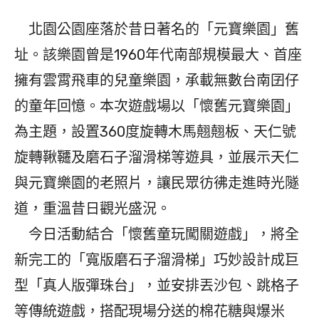
北園公園座落於昔日著名的「元寶樂園」舊
址。該樂園曾是1960年代南部規模最大、首座
擁有雲霄飛車的兒童樂園，承載無數台南囝仔
的童年回憶。本次遊戲場以「懷舊元寶樂園」
為主題，設置360度旋轉木馬翹翹板、天仁號
旋轉鞦韆及磨石子溜滑梯等遊具，並展示天仁
與元寶樂園的老照片，讓民眾彷彿走進時光隧
道，重溫昔日觀光盛況。
今日活動結合「懷舊童玩闖關遊戲」，將全
新完工的「寬版磨石子溜滑梯」巧妙設計成巨
型「真人版彈珠台」，並安排丟沙包、跳格子
等傳統遊戲，搭配現場分送的棉花糖與爆米