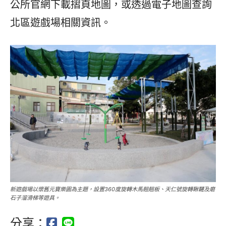
公所官網下載摺頁地圖，或透過電子地圖查詢
北區遊戲場相關資訊。
新遊戲場以懷舊元寶樂園為主題，設置360度旋轉木馬翹翹板、天仁號旋轉鞦韆及磨
石子溜滑梯等遊具。
分享：