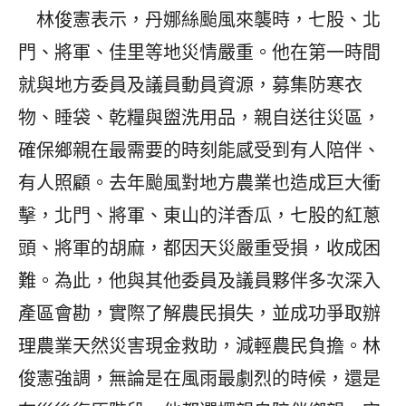
林俊憲表示，丹娜絲颱風來襲時，七股、北
門、將軍、佳里等地災情嚴重。他在第一時間
就與地方委員及議員動員資源，募集防寒衣
物、睡袋、乾糧與盥洗用品，親自送往災區，
確保鄉親在最需要的時刻能感受到有人陪伴、
有人照顧。去年颱風對地方農業也造成巨大衝
擊，北門、將軍、東山的洋香瓜，七股的紅蔥
頭、將軍的胡麻，都因天災嚴重受損，收成困
難。為此，他與其他委員及議員夥伴多次深入
產區會勘，實際了解農民損失，並成功爭取辦
理農業天然災害現金救助，減輕農民負擔。林
俊憲強調，無論是在風雨最劇烈的時候，還是