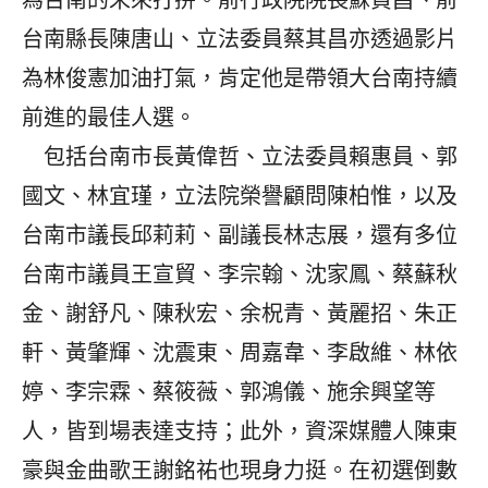
為台南的未來打拚。前行政院院長蘇貞昌、前
台南縣長陳唐山、立法委員蔡其昌亦透過影片
為林俊憲加油打氣，肯定他是帶領大台南持續
前進的最佳人選。
包括台南市長黃偉哲、立法委員賴惠員、郭
國文、林宜瑾，立法院榮譽顧問陳柏惟，以及
台南市議長邱莉莉、副議長林志展，還有多位
台南市議員王宣貿、李宗翰、沈家鳳、蔡蘇秋
金、謝舒凡、陳秋宏、余柷青、黃麗招、朱正
軒、黃肇輝、沈震東、周嘉韋、李啟維、林依
婷、李宗霖、蔡筱薇、郭鴻儀、施余興望等
人，皆到場表達支持；此外，資深媒體人陳東
豪與金曲歌王謝銘祐也現身力挺。在初選倒數