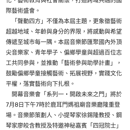
化、藝術教育與社會關懷，打造跨域共融的國
際藝術盛會。
「聲動四方」不僅為本屆主題，更象徵藝術
超越地域、年齡與身分的界限，將感動與希望
傳遞至城市每一隅。本屆音樂節匯聚國內外頂
尖音樂家、青年學子、偏鄉學童與超過百位志
工共同參與，並推動「藝術參與助學計畫」，
鼓勵偏鄉學童接觸藝術、拓展視野，實踐文化
平權，落實藝術向下扎根。
開幕音樂會「系列一・開啟未來之門」將於
7月8日下午7時於鹿耳門媽祖廟音樂廳隆重登
場。音樂節策劃人、小提琴家徐錫隆教授、鋼
琴家廖皎含教授及特邀神秘嘉賓「四冠院士」