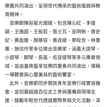
樂團共同演出，呈現世代傳承的藝術風貌與教
育精神。
音樂節陣容星光熠熠，包含陳沁紅、李俊
穎、王逸超、王般若、張士芃、巫明俐、曾史
妃、黃盈媛、顏華容、黃貞綾、廖皎含、林薏
蕙、施玟伶等多位傑出音樂家，涵蓋大提琴、
小提琴、鋼琴、長笛、低音提琴等多元專業領
域，並由臺南藝享弦樂四重奏共同演出，堪稱
一場聽覺與心靈兼具的藝術饗宴。
此外，音樂節同步開放青年音樂行政實習機
會，並招募超過百位志工參與籌備與現場支
援，鼓勵年輕世代透過實際參與文化活動，深