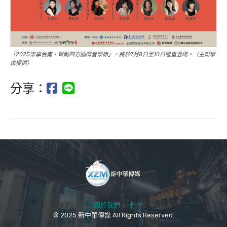
「2025樂享台南・聲動四方國際音樂節」，將於7月8日至10日隆重登場。（主辦單
位提供）
分享：
關於我們
｜
© 2025 新中華傳媒 All Rights Reserved.