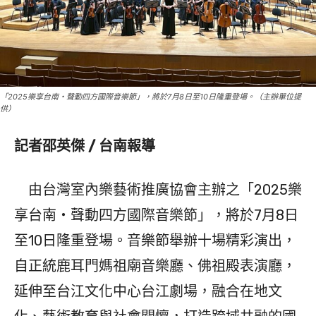
「2025樂享台南・聲動四方國際音樂節」，將於7月8日至10日隆重登場。（主辦單位提
供）
記者邵英傑 / 台南報導
由台灣室內樂藝術推廣協會主辦之「2025樂
享台南・聲動四方國際音樂節」，將於7月8日
至10日隆重登場。音樂節舉辦十場精彩演出，
自正統鹿耳門媽祖廟音樂廳、佛祖殿表演廳，
延伸至台江文化中心台江劇場，融合在地文