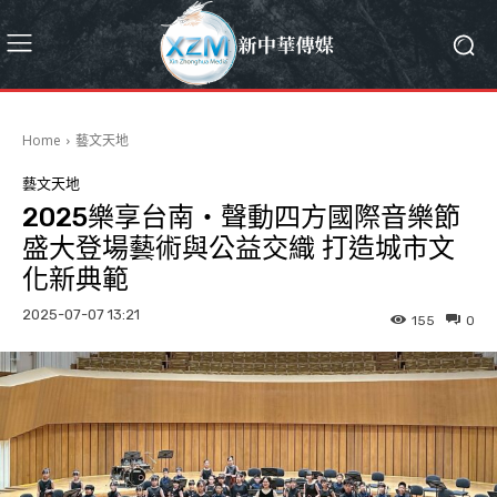
Home
藝文天地
藝文天地
2025樂享台南・聲動四方國際音樂節
盛大登場藝術與公益交織 打造城市文
化新典範
2025-07-07 13:21
155
0