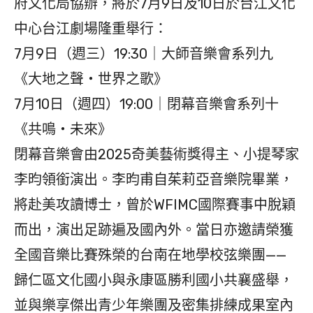
府文化局協辦，將於7月9日及10日於台江文化
中心台江劇場隆重舉行：
7月9日（週三）19:30｜大師音樂會系列九
《大地之聲・世界之歌》
7月10日（週四）19:00｜閉幕音樂會系列十
《共鳴・未來》
閉幕音樂會由2025奇美藝術獎得主、小提琴家
李昀領銜演出。李昀甫自茱莉亞音樂院畢業，
將赴美攻讀博士，曾於WFIMC國際賽事中脫穎
而出，演出足跡遍及國內外。當日亦邀請榮獲
全國音樂比賽殊榮的台南在地學校弦樂團——
歸仁區文化國小與永康區勝利國小共襄盛舉，
並與樂享傑出青少年樂團及密集排練成果室內