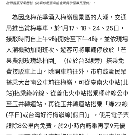
楠西蜜棗採果體驗（梅嶺休閒農業協會黃貴珍理事長提供）。
為因應梅花季湧入梅嶺風景區的人潮，交通
局推出賞梅專車，於1月17、18、24、25日，
接駁時間自上午9時開始至下午4時，並依現場
人潮機動加開班次。遊客可將車輛停放於「芒
果農創玫瑰綠柏園」（位於台3線旁）搭乘免
費接駁車上山。除開車前往外，市府鼓勵民眾
搭乘大台南公車前往梅嶺，可從臺南火車站(北
站)搭乘綠幹線、從善化火車站搭乘橘幹線公車
至玉井轉運站，再從玉井轉運站搭乘「綠22線
(平日)或台灣好行梅嶺線(假日)」，使用電子票
證除8公里內免費，於2小時內轉乘再享9元優