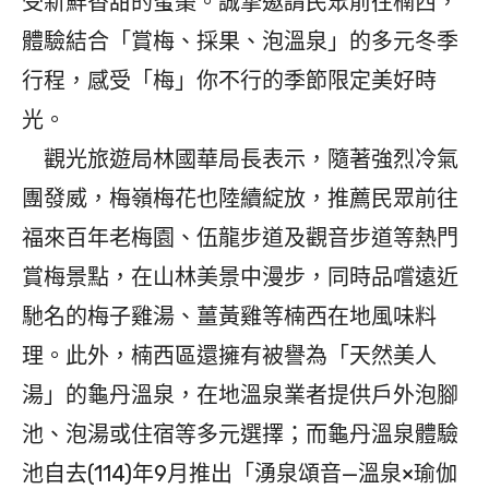
受新鮮香甜的蜜棗。誠摯邀請民眾前往楠西，
體驗結合「賞梅、採果、泡溫泉」的多元冬季
行程，感受「梅」你不行的季節限定美好時
光。
觀光旅遊局林國華局長表示，隨著強烈冷氣
團發威，梅嶺梅花也陸續綻放，推薦民眾前往
福來百年老梅園、伍龍步道及觀音步道等熱門
賞梅景點，在山林美景中漫步，同時品嚐遠近
馳名的梅子雞湯、薑黃雞等楠西在地風味料
理。此外，楠西區還擁有被譽為「天然美人
湯」的龜丹溫泉，在地溫泉業者提供戶外泡腳
池、泡湯或住宿等多元選擇；而龜丹溫泉體驗
池自去(114)年9月推出「湧泉頌音—溫泉×瑜伽