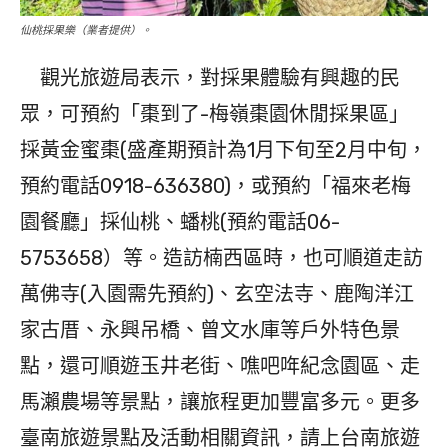
仙桃採果樂（業者提供）。
觀光旅遊局表示，對採果體驗有興趣的民
眾，可預約「棗到了-梅嶺棗園休閒採果區」
採黃金蜜棗(盛產期預計為1月下旬至2月中旬，
預約電話0918-636380)，或預約「福來老梅
園餐廳」採仙桃、蟠桃(預約電話06-
5753658）等。造訪楠西區時，也可順道走訪
萬佛寺(入園需先預約)、玄空法寺、鹿陶洋江
家古厝、永興吊橋、曾文水庫等戶外特色景
點，還可順遊玉井老街、噍吧哖紀念園區、走
馬瀨農場等景點，讓旅程更加豐富多元。更多
臺南旅遊景點及活動相關資訊，請上台南旅遊