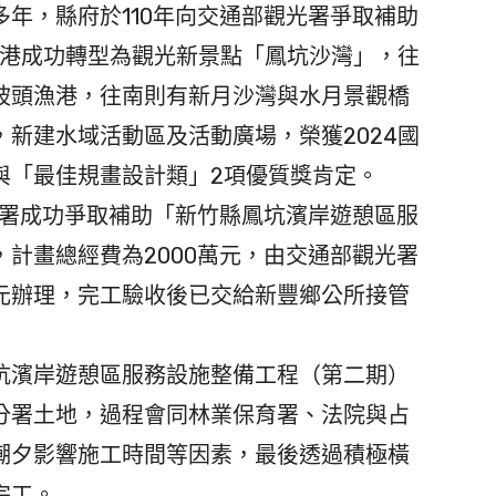
年，縣府於110年向交通部觀光署爭取補助
漁港成功轉型為觀光新景點「鳳坑沙灣」，往
坡頭漁港，往南則有新月沙灣與水月景觀橋
新建水域活動區及活動廣場，榮獲2024國
與「最佳規畫設計類」2項優質獎肯定。
光署成功爭取補助「新竹縣鳳坑濱岸遊憩區服
計畫總經費為2000萬元，由交通部觀光署
0萬元辦理，完工驗收後已交給新豐鄉公所接管
濱岸遊憩區服務設施整備工程（第二期）
分署土地，過程會同林業保育署、法院與占
潮夕影響施工時間等因素，最後透過積極橫
完工。