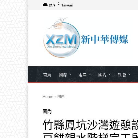
C
21.9
Taiwan
首頁
國際
兩岸
國內
社會
Home
國內
國內
竹縣鳳坑沙灣遊憩