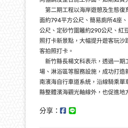
第二期工程以海岸遊憩及生態復育
面約794平方公尺、簡易廁所4座
公尺、定砂竹圍籬約290公尺、紅
照打卡新景點，大幅提升遊客玩沙
客拍照打卡。
新竹縣長楊文科表示，透過一期工
場、淋浴區等服務設施，成功打造
南濱海自行車道系統，沿線騎乘單
縣整體濱海觀光軸線外，也促進地
分享：