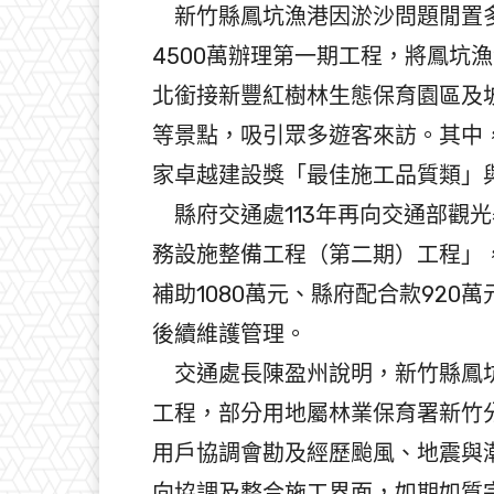
新竹縣鳳坑漁港因淤沙問題閒置多
4500萬辦理第一期工程，將鳳坑
北銜接新豐紅樹林生態保育園區及
等景點，吸引眾多遊客來訪。其中，
家卓越建設獎「最佳施工品質類」
縣府交通處113年再向交通部觀
務設施整備工程（第二期）工程」，
補助1080萬元、縣府配合款92
後續維護管理。
交通處長陳盈州說明，新竹縣鳳坑
工程，部分用地屬林業保育署新竹
用戶協調會勘及經歷颱風、地震與
向協調及整合施工界面，如期如質