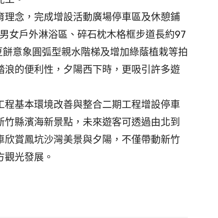
理念，完成增設活動廣場停車區及休憩鋪
、男女戶外淋浴區、碎石枕木格框步道長約97
豆餅意象圓弧型親水階梯及增加綠蔭植栽等拍
踏浪的便利性，夕陽西下時，更吸引許多遊
程基本環境改善與整合二期工程增設停車
新竹縣濱海新景點，未來遊客可透過由北到
車欣賞鳳坑沙灣美景與夕陽，不僅帶動新竹
方觀光發展。