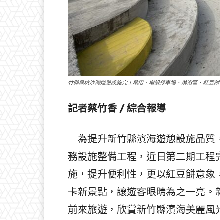
竹縣鳳坑沙灣遊憩設施完工啟用，增設停車場、淋浴區、紅豆餅
記者蔡竹香 / 綜合報導
為提升新竹縣濱海遊憩設施品質，
務設施整備工程，近日第二期工程
施，提升便利性，更以紅豆餅意象
卡新景點，讓遊客眼睛為之一亮。
前來旅遊，欣賞新竹縣濱海美麗風