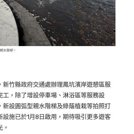
親水階梯。
新竹縣政府交通處辦理鳳坑濱岸遊憩區服
完工，除了增設停車場、淋浴區等服務設
，新設圓弧型親水階梯及綠蔭植栽等拍照打
新設施已於1月8日啟用，期待吸引更多遊客
光。