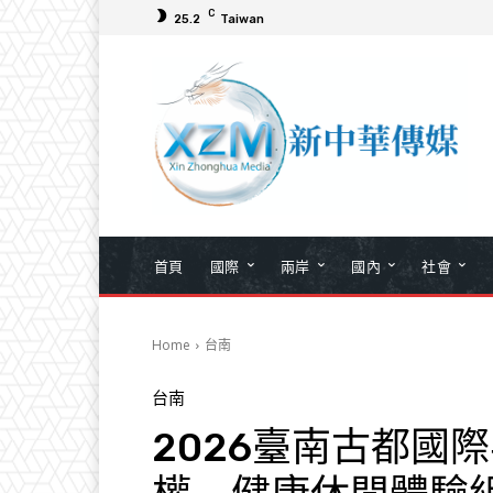
C
25.2
Taiwan
首頁
國際
兩岸
國內
社會
Home
台南
台南
2026臺南古都國