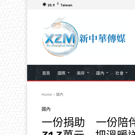
C
25.9
Taiwan
首頁
國際
兩岸
國內
社會
Home
國內
國內
一份捐助 一份陪