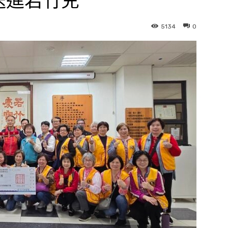
暖送進若竹兒
5134
0