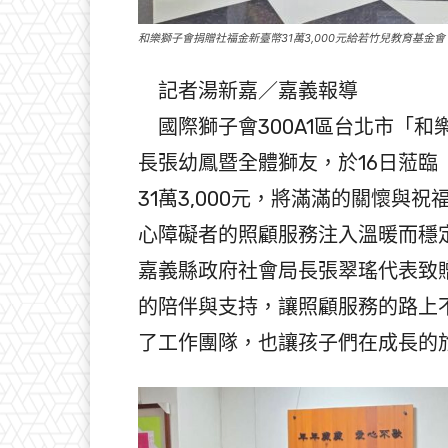
和樂獅子會捐贈社福金新臺幣31萬3,000元給若竹兒教育基金
記者湯新嘉／嘉義報導
國際獅子會300A1區台北市「和
長張幼鳳暨全體獅友，於16日蒞
31萬3,000元，將滿滿的關懷
心障礙者的照顧服務注入溫暖而穩
嘉義縣政府社會局長張翠瑤代表致
的陪伴與支持，讓照顧服務的路上
了工作團隊，也讓孩子們在成長的