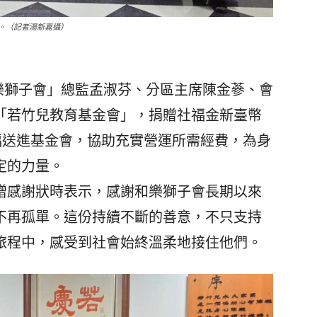
會。（記者湯新嘉攝）
樂獅子會」總監孟淑芬、分區主席陳金蔘、會
臨「若竹兒教育基金會」，捐贈社福金新臺幣
與祝福送進基金會，協助充實營運所需經費，為身
定的力量。
贈感謝狀時表示，感謝和樂獅子會長期以來
不再孤單。這份持續不斷的善意，不只支持
旅程中，感受到社會始終溫柔地接住他們。