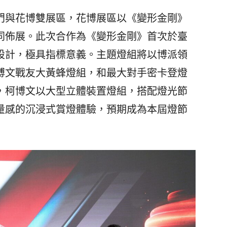
與花博雙展區，花博展區以《變形金剛》
同佈展。此次合作為《變形金剛》首次於臺
設計，極具指標意義。主題燈組將以博派領
博文戰友大黃蜂燈組，和最大對手密卡登燈
，柯博文以大型立體裝置燈組，搭配燈光節
量感的沉浸式賞燈體驗，預期成為本屆燈節