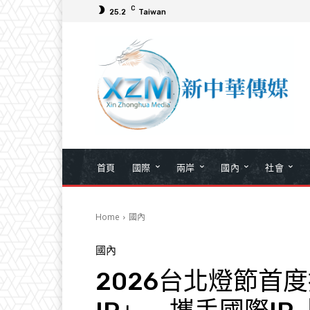
C
25.2
Taiwan
首頁
國際
兩岸
國內
社會
Home
國內
國內
2026台北燈節首