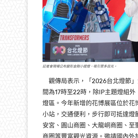
記者會現場公布變形金剛小提燈，吸引眾多目光。
觀傳局表示，「2026台北燈節」
間為17時至22時，除IP主題燈
燈區。今年新增的花博展區位於花
小站，交通便利，步行即可抵達燈
安宮、圓山商圈、大龍峒商圈、至
商圈等豐富觀光資源。邀請國內外