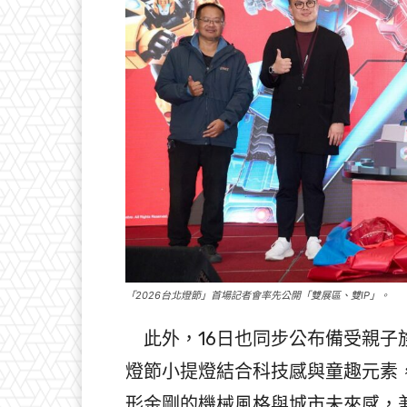
「2026台北燈節」首場記者會率先公開「雙展區、雙IP」。
此外，16日也同步公布備受親子族
燈節小提燈結合科技感與童趣元素
形金剛的機械風格與城市未來感，