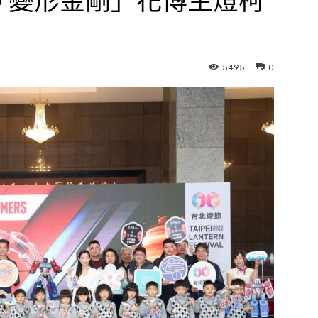
P「變形金剛」花博主燈柯
5495
0