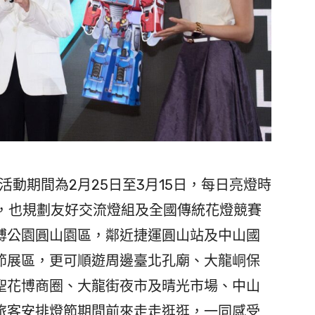
活動期間為2月25日至3月15日，每日亮燈時
組外，也規劃友好交流燈組及全國傳統花燈競賽
博公園圓山園區，鄰近捷運圓山站及中山國
節展區，更可順遊周邊臺北孔廟、大龍峒保
聖花博商圈、大龍街夜市及晴光市場、中山
旅客安排燈節期間前來走走逛逛，一同感受