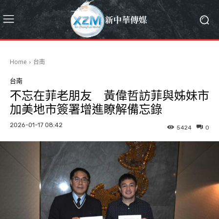
Home
台南
台南
不忘在菲老朋友 黃偉哲訪菲與姊妹市
加美地市簽署增進瞭解備忘錄
2026-01-17 08:42
5424
0