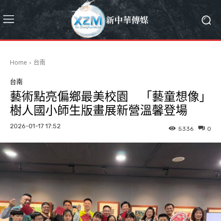
Home
台南
台南
藝術點亮偏鄉最美校園 「藝童想像」
樹人國小師生版畫展新營溫馨登場
2026-01-17 17:52
5336
0