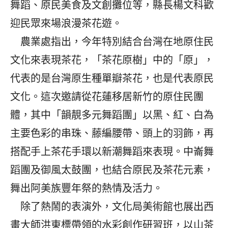
舞蹈、原民美食及文創攤位等，縣長楊文科歡
迎民眾來場浪漫茶花遊。
農業處指出，今年特別結合台灣在地原住民
文化來表現茶花，「茶花原樹」中的「原」，
代表的是台灣原生種單瓣茶花，也是代表原民
文化。這次邀請從花蓮移居新竹的原住民團
體，其中「韻靚多元舞蹈團」以黑、紅、白為
主要色彩的串珠、藤編腰帶、頭上的羽飾，再
搭配手上茶花手環以新潮舞蹈來表現。中崙舞
蹈團及御風太鼓團，也結合原民及茶花元素，
舞出阿美族豐年祭的熱情及活力。
除了熱鬧的表演外，文化局美術館也展出西
畫大師洪東標帶領的水彩創作研習班，以山茶