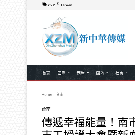
C
25.2
Taiwan
首頁
國際
兩岸
國內
社會
Home
台南
台南
傳遞幸福能量！南市