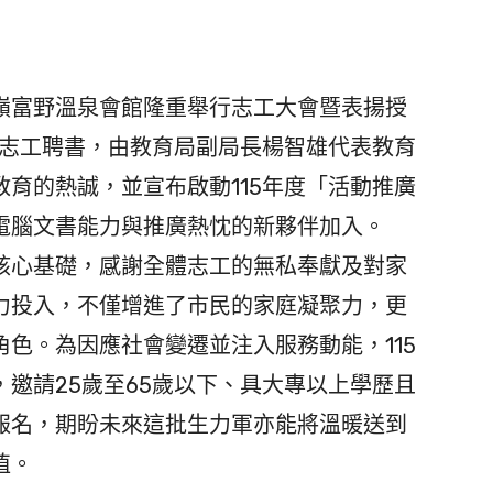
嶺富野溫泉會館隆重舉行志工大會暨表揚授
年志工聘書，由教育局副局長楊智雄代表教育
育的熱誠，並宣布啟動115年度「活動推廣
電腦文書能力與推廣熱忱的新夥伴加入。
心基礎，感謝全體志工的無私奉獻及對家
力投入，不僅增進了市民的家庭凝聚力，更
色。為因應社會變遷並注入服務動能，115
邀請25歲至65歲以下、具大專以上學歷且
報名，期盼未來這批生力軍亦能將溫暖送到
值。