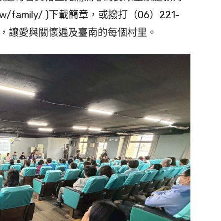
ov.tw/family/ )下載簡章，或撥打（06）221-
事宜，讓愛與關懷遍及臺南的每個村里。