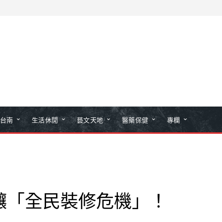
台南
生活休閒
藝文天地
醫藥保健
專欄
釀「全民裝修危機」！