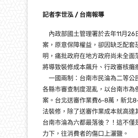
記者李世泓 / 台南報導
內政部國土管理署於去年11月2
案，原意保障權益，卻因缺乏配套
明，痛批政府在地方政府尚未全面
將導致裝修成本飆升、行政審核癱
一國兩制：台南市民淪為二等公民
各縣市審查制度混亂，以台南市為
案。台北送審作業費6-8萬，新北
法裝修，除了送審作業成本就高達
台南市淪為六都最落後？！這不僅
力下，往消費者的傷口上灑鹽。