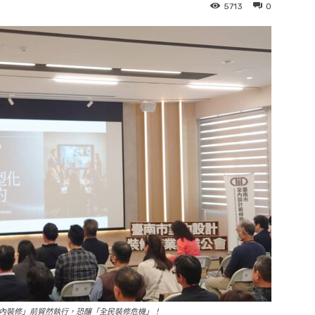
5713
0
內裝修」前貿然執行，恐釀「全民裝修危機」！