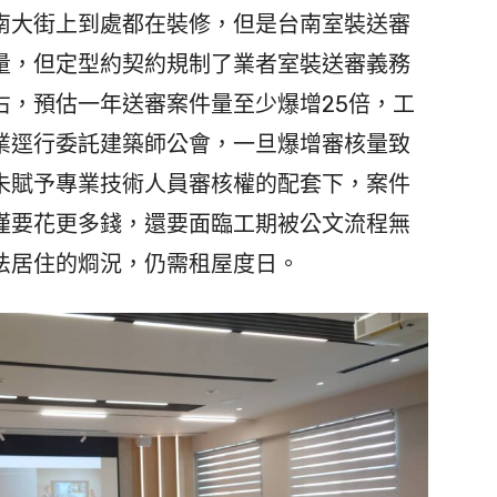
大街上到處都在裝修，但是台南室裝送審
量，但定型約契約規制了業者室裝送審義務
右，預估一年送審案件量至少爆增25倍，工
業逕行委託建築師公會，一旦爆增審核量致
未賦予專業技術人員審核權的配套下，案件
僅要花更多錢，還要面臨工期被公文流程無
法居住的烱況，仍需租屋度日。