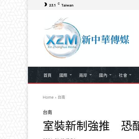
C
23.1
Taiwan
首頁
國際
兩岸
國內
社會
Home
台南
台南
室裝新制強推 恐