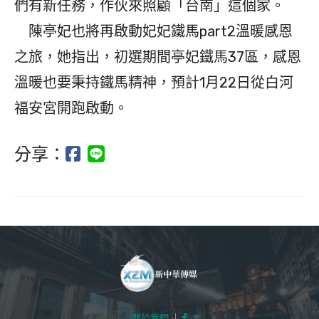
們有新任務，作伙來照顧「台南」這個家。
陳亭妃也將再啟動妃妃鐵馬part2溫暖感恩
之旅，她指出，初選期間亭妃鐵馬37區，感恩
溫暖也要秉持鐵馬精神，預計1月22日從白河
福安宮開跑啟動。
分享：
關於我們
｜