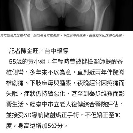
脊椎側彎角度達47度，造成患者脊椎劇痛、下肢麻痺與腫脹，夜晚經常因疼痛而失眠。
記者陳金旺／台中報導
55歲的黃小姐，年輕時曾被健檢醫師提醒脊
椎側彎，多年來不以為意，直到近兩年伴隨脊
椎劇痛、下肢麻痺與腫脹，夜晚經常因疼痛而
失眠。症狀仍持續惡化，甚至到舉步維艱而影
響生活。經臺中市立老人復健綜合醫院評估，
並接受3D導航微創矯正手術，不但矯正至10
度，身高還增加5公分。