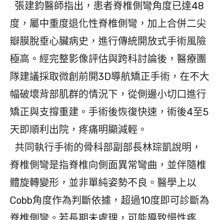
張建鈞醫師指出，患者脊椎側彎角度已達48
度，屬中重度退化性脊椎側彎，加上合併二尖
瓣膜脫垂心臟病史，進行傳統開放式手術風險
極高。經完整影像評估與跨科討論後，醫療團
隊建議採取微創前開3D導航矯正手術，在不大
幅破壞背部肌群的情況下，從側邊小切口進行
矯正與支撐重建。手術後恢復快速，術後4至5
天即順利出院，疼痛明顯減輕。
共同執行手術的骨科部副部長林琮凱說明，
脊椎側彎是指脊椎向側面異常彎曲，並伴隨椎
體旋轉變形，並非單純姿勢不良。醫學上以
Cobb角度作為判斷依據，超過10度即可診斷為
脊椎側彎。若長期未處理，可能導致慢性疼