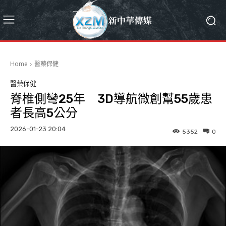
Home
醫藥保健
醫藥保健
脊椎側彎25年 3D導航微創幫55歲患
者長高5公分
2026-01-23 20:04
5352
0