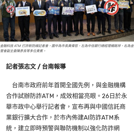
金融科技 ATM 打詐新防線記者會，圖中為市長黃偉哲，左為中信銀行總經理楊銘祥，右為金
管會副主委陳彥良等多位貴賓。
記者張志文 / 台南報導
台南市政府前年首開全國先例，與金融機構
合作試辦防詐ATM，成效相當亮眼。26日於永
華市政中心舉行記者會，宣布再與中國信託商
業銀行擴大合作，於市內佈建AI防詐ATM系
統，建立即時預警與聯防機制以強化防詐網