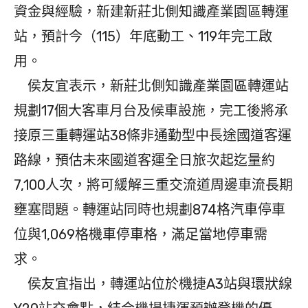
資金與經驗，新建新莊北側知識產業園區轉運
站，預計今（115）年底動工、119年完工啟
用。
侯友宜表示，新莊北側知識產業園區轉運站
規劃17個大客車月台及候車設施，完工後將承
接原三重轉運站38條非通勤型中長途國道客運
路線，預估未來國道客運全日旅次起迄量約
7,100人次，將可緩解三重交流道周邊車流長期
壅塞問題。轉運站同時也規劃874格汽車停車
位與1,069格機車停車格，滿足當地停車需
求。
侯友宜指出，轉運站位於機捷A3站與環狀線