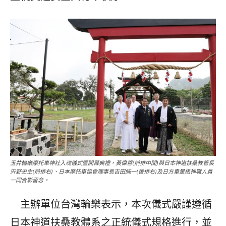
玉井輪樂摩托車神社入魂儀式曁開幕典禮，黃偉哲(前排中間)與日本神道扶桑教管長
宍野史生(前排右)、日本摩托車協會理事長吉田純一(後排右)及日方重量級神職人員
一同合影留念。
主辦單位台灣輪樂表示，本次儀式嚴謹遵循
日本神道扶桑教體系之正統儀式規格進行，並