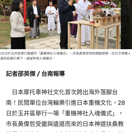
28日於玉井區舉行隆重的「重機神社入魂儀式」，市長黃偉哲特別親臨現場，在日方神職人
員的莊嚴引導下，虔誠參與入魂儀式。
記者邵英傑 / 台南報導
日本摩托車神社文化首次跨出海外落腳台
南！民間單位台灣輪樂引進日本重機文化，28
日於玉井區舉行一場「重機神社入魂儀式」，
市長黃偉哲受邀與遠道而來的日本神道扶桑教