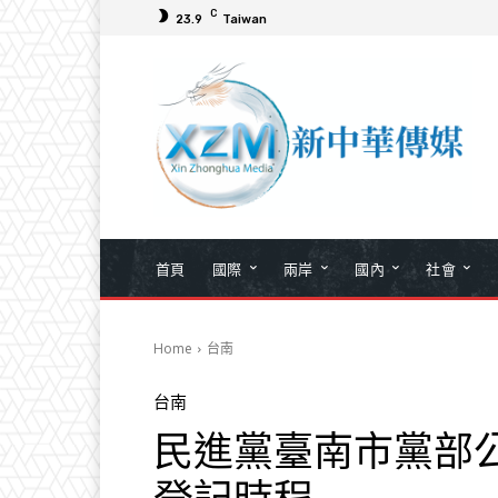
C
23.9
Taiwan
首頁
國際
兩岸
國內
社會
Home
台南
台南
民進黨臺南市黨部