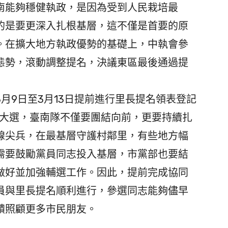
南能夠穩健執政，是因為受到人民栽培最
的是要更深入扎根基層，這不僅是首要的原
。在擴大地方執政優勢的基礎上，中執會參
態勢，滾動調整提名，決議東區最後通過提
9日至3月13日提前進行里長提名領表登記
方大選，臺南隊不僅要團結向前，更要持續扎
線尖兵，在最基層守護村鄰里，有些地方幅
需要鼓勵黨員同志投入基層，市黨部也要結
做好並加強輔選工作。因此，提前完成協同
員與里長提名順利進行，參選同志能夠儘早
饋照顧更多市民朋友。