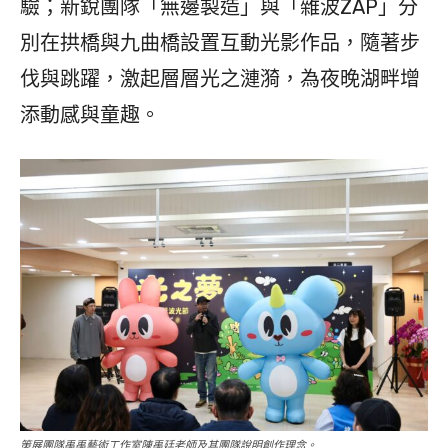
驗；新銳團隊「無邊製造」與「雜波ZAP」分
別在拱橋與九曲橋設置互動光影作品，隨著步
伐與跳躍，激起層層光之漣漪，為夜晚湖畔增
添動感與童趣。
策展團隊禹禹藝術工作室陳禹廷老師及其團隊說明創作理念。