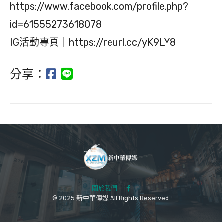
https://www.facebook.com/profile.php?
id=61555273618078
IG活動專頁｜https://reurl.cc/yK9LY8
分享：
關於我們
｜
© 2025 新中華傳媒 All Rights Reserved.