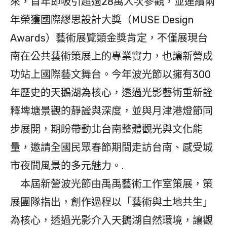
來，首年即吸引超過28萬人次參觀，並連續兩
年榮獲國際繆思設計大獎（MUSE Design
Awards）藝術展覽類金獎肯定，不僅展現台
南在公共藝術策展上的專業實力，也讓新營成
功站上國際藝文舞台。今年波光節以擁有300
年歷史的天鵝湖為核心，透過光影藝術重新詮
釋埤塘景觀的靜謐與深度，並與月津港燈節同
步展開，期盼帶動北台南整體觀光與文化能
量，邀請全國民眾春節期間走訪台南、感受城
市夜間風景的多元魅力。.
本屆新營波光節由禹禹藝術工作室策展，策
展團隊指出，創作過程以「藝術與土地共生」
為核心，透過光影介入天鵝湖自然環境，讓觀