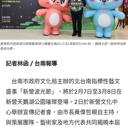
黃偉哲市長與波光節兩隻夢境小精靈光兔DILO(左)與鼠尼SUNI(右)，邀請大家一起來參加新
營波光節。
記者林函 / 台南報導
台南市政府文化局主辦的北台南指標性藝文
盛事「新營波光節」，將於2月7日至3月8日在
新營天鵝湖公園璀璨登場。2日於新營文化中
心舉辦宣傳記者會，由市長黃偉哲親自主持，
與策展團隊、藝術家及地方代表共同揭曉本屆