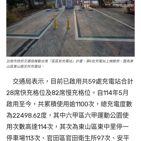
台南市政府交通局推動台南「區區有充電站」計畫，第6批充電站上線啟用。圖為東
山區東山衛生所充電站。
交通局表示，目前已啟用共59處充電站合計
28席快充格位及82席慢充格位。自114年5月
啟用至今，共累積使用逾1100次，總充電度數
為22498.62度，其中六甲區六甲運動公園使
用次數高達114次，其次為東山區東中里停一
停車場113次、官田區官田衛生所97次、安平