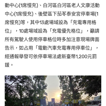
動中心(1席慢充)、白河區白河區老人文康活動
中心(1席慢充)、後壁區下茄苳泰安宮停車場(1
席慢充)等，其中13處場域設為「充電專用格
位」，10處場域設為「充電優先格位」，籲請
所有駕駛人使用停車格位時多加注意現場牌面
告示，如占用「電動汽車充電專用停車位」，
經通報舉發可依停車場法處新臺幣1,200元罰
鍰。