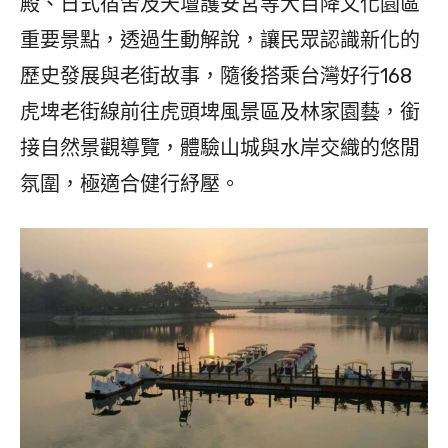
殿、日式宿舍及天壇護安宮等大目降文化園區
重要景點，透過生動解說，讓民眾認識新化的
歷史發展與老街故事，隨後搭乘台灣好行168
虎埤老街線前往虎頭埤風景區及林家園藝，銜
接自然景觀導覽，體驗山城與水岸交織的悠閒
氛圍，極適合健行紓壓。