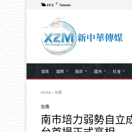
C
23.5
Taiwan
首頁
國際
兩岸
國內
社會
Home
台南
台南
南市培力弱勢自立