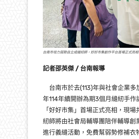
台南市培力弱勢自立成縫紉師，好好市集創作平台首場正式亮相
記者邵英傑 / 台南報導
台南市於去(113)年與社會企業
年114年續開辦為期3個月縫紉手
「好好市集」首場正式亮相，現場
紉師將由社會局輔導團陪伴輔導創
進行義縫活動，免費幫弱勢修補衣物