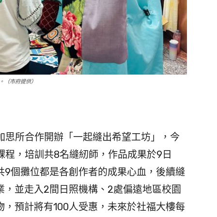
。（市府提供）
多加思所合作開辦「一起縫出希望工坊」，今
作課程，培訓共8名縫紉師，作品成果於9日
共9個攤位都是各創作者的成果心血，後續縫
業，並走入2間日照機構、2處偏遠地區校園
，預計將有100人受惠，未來於社福大樓每