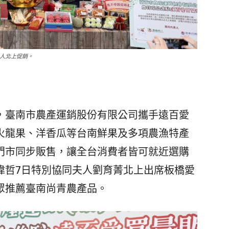
夫人北上促銷。
臺南市農產運銷股份有限公司攜手遠百愛
火龍果、洋香瓜等台南鮮果及多項農漁特產
販門市同步販售，讓全台消費者皆可就近選購
偉哲7日特別協同夫人劉育菁北上出席板橋愛
眾推薦臺南尚青農產品。