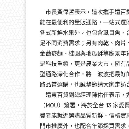
市長黃偉哲表示，這次攜手遠百愛
能在最便利的量販通路，一站式選
各式新鮮水果外，也包含虱目魚、
足不同消費需求；另有肉乾、肉片
金蕎麥麵、桂圓與地瓜酥等應景年
是科技重鎮，更是農業大市，擁有
型通路深化合作，將一波波把最好
路品嘗選購，也誠摯邀請大家走訪
遠東百貨副總經理陳佑任表示，遠
（MOU）簽署，將於全台 13 
費者能就近選購品質新鮮、價格實
門市推廣外，也配合年節採買需求