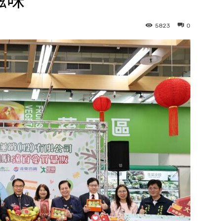
滋味
5823
0