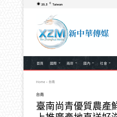
C
25.3
Taiwan
首頁
國際
兩岸
國內
社會
Home
台南
台南
臺南尚青優質農產