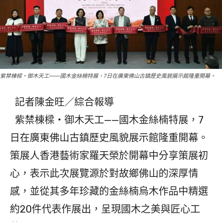
紫禁棟樑・御木天工——國木金絲楠特展，7日在廣東佛山古鎮歷史風貌展示館隆重開幕。
記者陳金旺／綜合報導
紫禁棟樑・御木天工——國木金絲楠特展，7
日在廣東佛山古鎮歷史風貌展示館隆重開幕。
策展人香港藝術家羅天榮於開幕中分享策展初
心，表示此次展覽源於對故鄉佛山的深厚情
感，並從其多年珍藏的金絲楠烏木作品中精選
約20件代表作展出，呈現國木之美與匠心工