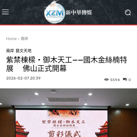
Home
兩岸
兩岸
藝文天地
紫禁棟樑・御木天工——國木金絲楠特
展 佛山正式開幕
2026-02-07 20:39
5594
0