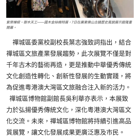
紫禁棟樑・御木天工——國木金絲楠特展，7日在廣東佛山古鎮歷史風貌展示館隆重
開幕。
禪城區委黨校副校長葉志強致詞指出，結合
禪城區文旅產業發展趨勢，此次展覽不僅是對
千年古木的藝術再造，更是推動中華優秀傳統
文化創造性轉化、創新性發展的生動實踐，將
為促進粵港澳大灣區文旅融合注入新的活力。
禪城區博物館副館長吳利華亦表示，本展致
力於弘揚優秀傳統文化，深化粵港澳大灣區文
化交流。未來，禪城區博物館將持續引進高品
質展覽，讓文化發展成果更廣泛惠及市民。