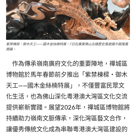
紫禁棟樑・御木天工——國木金絲楠特展，7日在廣東佛山古鎮歷史風貌展示館隆重
開幕。
作為傳承嶺南廣府文化的重要陣地，禪城區
博物館於馬年春節前夕推出「紫禁棟樑・御木
天工——國木金絲楠特展」，不僅豐富民眾文
化生活，也為佛山深化粵港澳大灣區文化交流
提供嶄新實踐。展望2026年，禪城區博物館將
持續助力嶺南文脈傳承，深化灣區藝文合作，
讓優秀傳統文化成為串聯粵港澳大灣區建設的