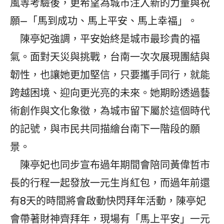
風等考驗後，更希望為城市注入新的力量與祝
願—「馬到成功、馬上平安、馬上幸福」。
陳亭妃強調，平安始終是城市最珍貴的福
氣。面對天災與挑戰，台南一次次展現團結與
韌性，也讓她更加堅信，只要攜手同行，就能
跨越困境、迎向更光亮的未來。她期盼透過藝
術創作與文化象徵，為城市留下屬於這個時代
的記號，與市民共同描繪台南下一階段的願
景。
陳亭妃也同步宣布過年期間會陪同黃偉哲市
長的行程一起發放一元生肖紅包，而過年前還
有8天的時間將會啟動快閃拜年活動，陳亭妃
會帶著財神齊拜年，現場有「馬上平安」一元