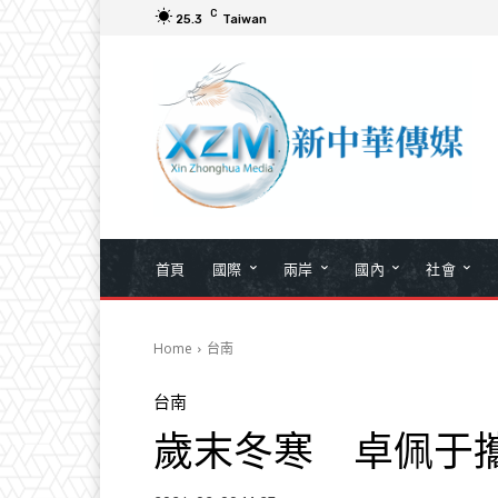
C
25.3
Taiwan
首頁
國際
兩岸
國內
社會
Home
台南
台南
歲末冬寒 卓佩于