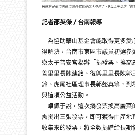
民進黨台南市東區市議員初選參選人卓佩于，9日上午舉辦「捐
記者邵英傑 / 台南報導
為協助華山基金會能取得更多愛心
得解決，台南市東區市議員初選參
寮太子普安宮舉辦「捐發票、換高
善里里長陳建銘、復興里里長陳郭
鈴、虎尾社區理事長郭懿真等，到場
與這項公益活動。
卓佩于說，這次捐發票換高麗菜的
需捐出三張發票，即可獲得由產地
收集來的發票，將全數捐贈給長期