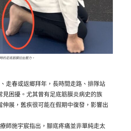
時的足底筋膜拉扯壓力。
、走春或返鄉拜年，長時間走路、排隊站
常見困擾。尤其曾有足底筋膜炎病史的族
當伸展，舊疾很可能在假期中復發，影響出
療師施宇宸指出，腳底疼痛並非單純走太