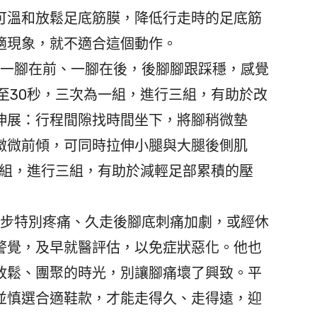
可溫和放鬆足底筋膜，降低行走時的足底筋
適現象，就不適合這個動作。
一腳在前、一腳在後，後腳腳跟踩穩，感覺
至30秒，三次為一組，進行三組，有助於改
伸展：行程間隙找時間坐下，將腳稍微墊
微微前傾，可同時拉伸小腿與大腿後側肌
一組，進行三組，有助於減輕足部累積的壓
步特別疼痛、久走後腳底刺痛加劇，或經休
警覺，及早就醫評估，以免症狀惡化。他也
放鬆、團聚的時光，別讓腳痛壞了興致。平
並慎選合適鞋款，才能走得久、走得遠，迎