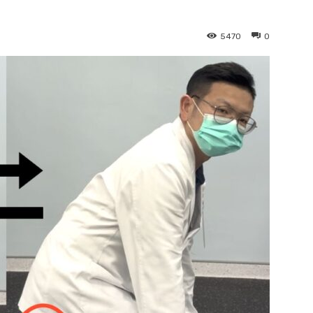
5470
0