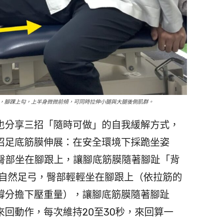
，腳踝上勾，上半身微微前傾，可同時拉伸小腿與大腿後側肌群。
分享三招「隨時可做」的自我緩解方式，
招足底筋膜伸展：在安全環境下採跪坐姿
，臀部坐在腳跟上，讓腳底筋膜隨著腳趾「背
現自然足弓，臀部輕輕坐在腳跟上（依拉筋的
撐分擔下壓重量），讓腳底筋膜隨著腳趾
回動作，每次維持20至30秒，來回算一