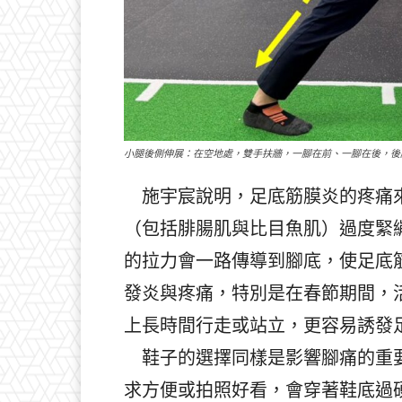
小腿後側伸展：在空地處，雙手扶牆，一腳在前、一腳在後，後
施宇宸說明，足底筋膜炎的疼痛來
（包括腓腸肌與比目魚肌）過度緊
的拉力會一路傳導到腳底，使足底
發炎與疼痛，特別是在春節期間，
上長時間行走或站立，更容易誘發
鞋子的選擇同樣是影響腳痛的重要
求方便或拍照好看，會穿著鞋底過