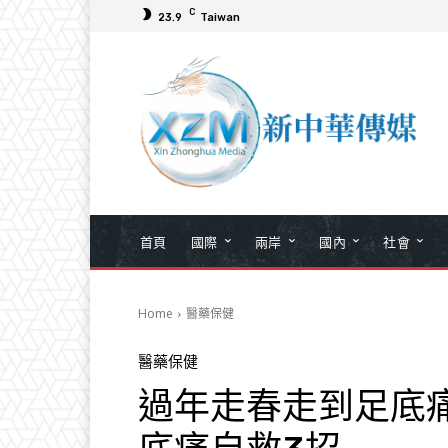
C
23.9
Taiwan
首頁
國際
兩岸
國內
社會
Home
醫藥保健
醫藥保健
過年走春走到足底