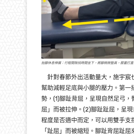
抬腳休息伸展：行程間隙找時間坐下，將腳稍微墊高，膝蓋打直
針對春節外出活動量大，施宇宸也
幫助減輕足底與小腿的壓力。第一
勢，(1)腳趾背屈，呈現自然足弓
屈」而被拉伸。(2)腳趾趾屈，呈
程度是否適中而定，可以用雙手支
「趾屈」而被縮短。腳趾背屈趾屈來