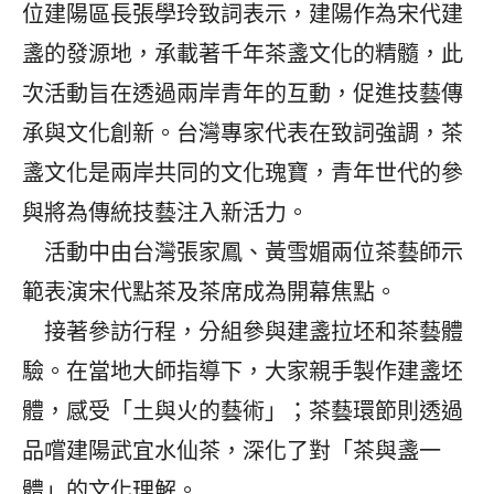
位建陽區長張學玲致詞表示，建陽作為宋代建
盞的發源地，承載著千年茶盞文化的精髓，此
次活動旨在透過兩岸青年的互動，促進技藝傳
承與文化創新。台灣專家代表在致詞強調，茶
盞文化是兩岸共同的文化瑰寶，青年世代的參
與將為傳統技藝注入新活力。
活動中由台灣張家鳳、黃雪媚兩位茶藝師示
範表演宋代點茶及茶席成為開幕焦點。
接著參訪行程，分組參與建盞拉坯和茶藝體
驗。在當地大師指導下，大家親手製作建盞坯
體，感受「土與火的藝術」；茶藝環節則透過
品嚐建陽武宜水仙茶，深化了對「茶與盞一
體」的文化理解。