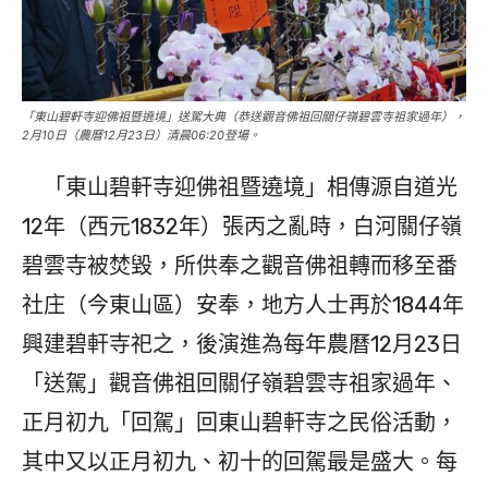
「東山碧軒寺迎佛祖暨遶境」送駕大典（恭送觀音佛祖回關仔嶺碧雲寺祖家過年），
2月10日（農曆12月23日）清晨06:20登場。
「東山碧軒寺迎佛祖暨遶境」相傳源自道光
12年（西元1832年）張丙之亂時，白河關仔嶺
碧雲寺被焚毀，所供奉之觀音佛祖轉而移至番
社庄（今東山區）安奉，地方人士再於1844年
興建碧軒寺祀之，後演進為每年農曆12月23日
「送駕」觀音佛祖回關仔嶺碧雲寺祖家過年、
正月初九「回駕」回東山碧軒寺之民俗活動，
其中又以正月初九、初十的回駕最是盛大。每