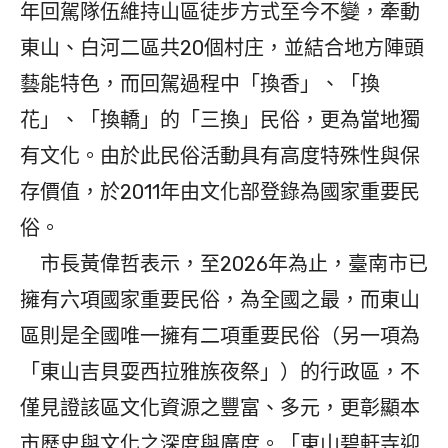
年回駕隊伍維持山區徒步方式至今不變，牽動
東山、白河二區共20個村庄，並結合地方陣頭
藝能特色，而回駕過程中「換香」、「換
花」、「換轎」的「三換」民俗，更為當地獨
有文化。由於此民俗活動具有高度特殊性與保
存價值，於2011年由文化部登錄為國家重要民
俗。
市長黃偉哲表示，至2026年為止，臺南市已
擁有六項國家重要民俗，為全國之最，而東山
區則是全國唯一擁有二項重要民俗（另一項為
「東山吉貝耍西拉雅族夜祭」）的行政區，不
僅見證該區文化資源之豐富、多元，更彰顯本
市歷史與文化之深度與廣度。「東山碧軒寺迎