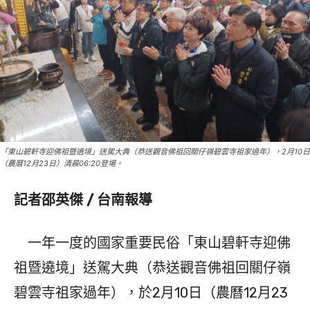
「東山碧軒寺迎佛祖暨遶境」送駕大典（恭送觀音佛祖回關仔嶺碧雲寺祖家過年），2月10日
（農曆12月23日）清晨06:20登場。
記者邵英傑 / 台南報導
一年一度的國家重要民俗「東山碧軒寺迎佛
祖暨遶境」送駕大典（恭送觀音佛祖回關仔嶺
碧雲寺祖家過年），於2月10日（農曆12月23